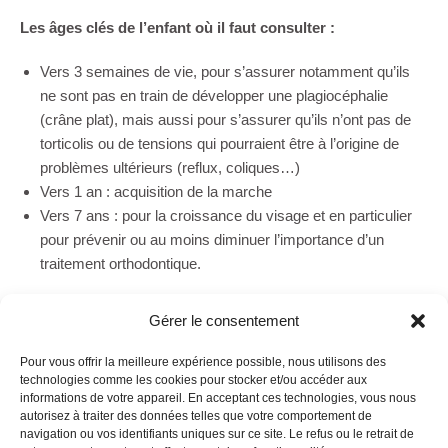
Les âges clés de l’enfant où il faut consulter :
Vers 3 semaines de vie, pour s’assurer notamment qu’ils
ne sont pas en train de développer une plagiocéphalie
(crâne plat), mais aussi pour s’assurer qu’ils n’ont pas de
torticolis ou de tensions qui pourraient être à l’origine de
problèmes ultérieurs (reflux, coliques…)
Vers 1 an : acquisition de la marche
Vers 7 ans : pour la croissance du visage et en particulier
pour prévenir ou au moins diminuer l’importance d’un
traitement orthodontique.
Gérer le consentement
Pour vous offrir la meilleure expérience possible, nous utilisons des
technologies comme les cookies pour stocker et/ou accéder aux
À PROPOS DE L’AUTEUR
informations de votre appareil. En acceptant ces technologies, vous nous
autorisez à traiter des données telles que votre comportement de
Diplômée de L’Efom à Paris en 2001 en kinésithérapie, j’ai
navigation ou vos identifiants uniques sur ce site. Le refus ou le retrait de