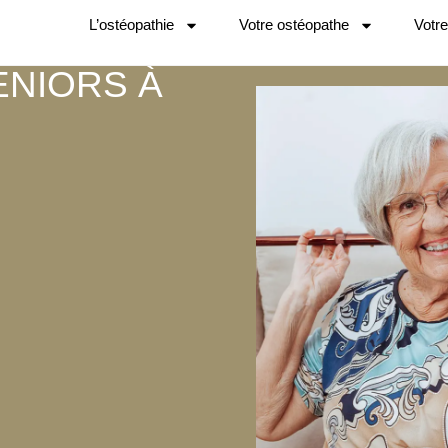
L’ostéopathie
Votre ostéopathe
Votr
ENIORS À