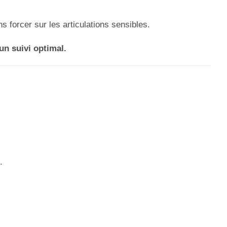
ns forcer sur les articulations sensibles.
n suivi optimal.
?
.